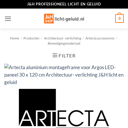
Ga
J&H PROFESSIONEEL LICHT EN GELUID
naar
inhoud
0
Home
/
Producten
/
Architectuur- verlichting
/
Artecta accessoires
/
Bevestigingsmateriaal
FILTER