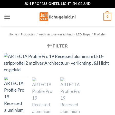
Ga
J&H PROFESSIONEEL LICHT EN GELUID
naar
inhoud
0
Home
/
Producten
/
Architectuur- verlichting
/
LED Strips
/
Profielen
FILTER