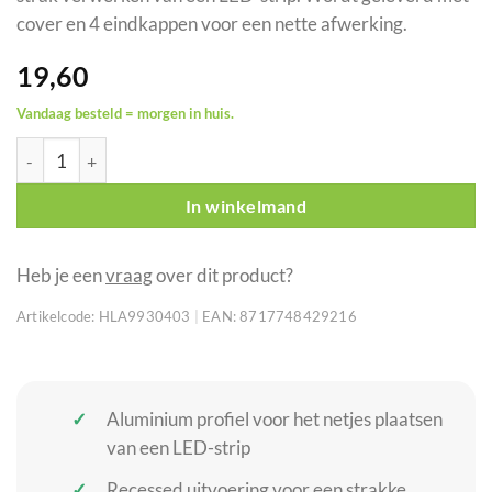
cover en 4 eindkappen voor een nette afwerking.
19,60
Vandaag besteld = morgen in huis.
ARTECTA Profile Pro 19 Recessed aluminium LED-stripprofiel 2 m
In winkelmand
Heb je een
vraag
over dit product?
Artikelcode:
HLA9930403
|
EAN:
8717748429216
Aluminium profiel voor het netjes plaatsen
van een LED-strip
Recessed uitvoering voor een strakke,