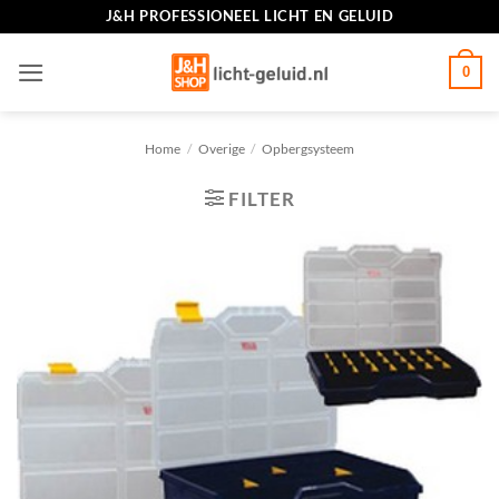
Ga
J&H PROFESSIONEEL LICHT EN GELUID
naar
inhoud
0
Home
/
Overige
/
Opbergsysteem
FILTER