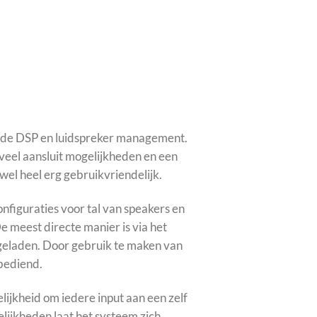
de DSP en luidspreker management.
veel aansluit mogelijkheden en een
 wel heel erg gebruikvriendelijk.
nfiguraties voor tal van speakers en
 meest directe manier is via het
geladen. Door gebruik te maken van
 bediend.
ijkheid om iedere input aan een zelf
elijkheden laat het systeem zich