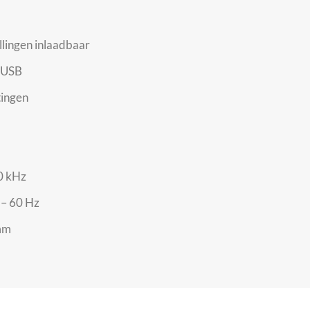
llingen inlaadbaar
 USB
tingen
0 kHz
 – 60 Hz
mm