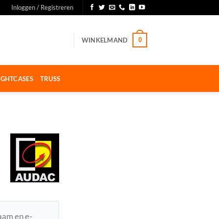
Inloggen / Registreren
WINKELMAND
0
IGHTCASES
TRUSS
naam en e-