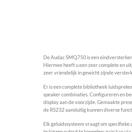
De Audac SMQ750 is een eindversterker
Hiermee heeft u een zeer complete en uit
zeer vriendelijk in gewicht zijnde verster
Er is een complete bibliotheek luidspreke
speaker combinaties. Configureren en bed
display aan de voorzijde. Gemaakte pres
de RS232 aansluitig kunnen diverse funct
Elk geluidssysteem vraagt om specifieke 
te kiezen output te koppelen; gain kan vi