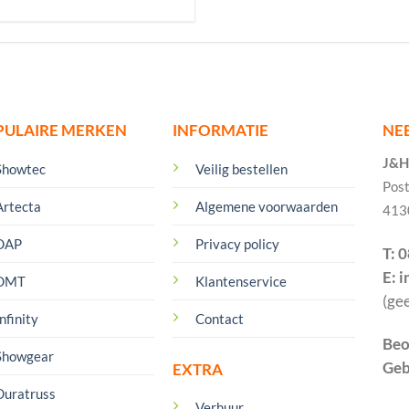
PULAIRE MERKEN
INFORMATIE
NE
J&H 
Showtec
Veilig bestellen
Pos
Artecta
Algemene voorwaarden
413
DAP
Privacy policy
T: 
E: 
DMT
Klantenservice
(ge
nfinity
Contact
Beo
Showgear
Geb
EXTRA
Duratruss
Verhuur