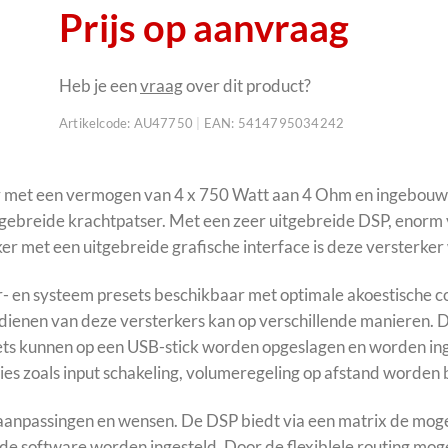
Prijs op aanvraag
Heb je een
vraag
over dit product?
Artikelcode:
AU47750
|
EAN:
5414795034242
 met een vermogen van 4 x 750 Watt aan 4 Ohm en ingebouw
gebreide krachtpatser. Met een zeer uitgebreide DSP, enorm 
ker met een uitgebreide grafische interface is deze versterker
r- en systeem presets beschikbaar met optimale akoestische co
ienen van deze versterkers kan op verschillende manieren. De
ets kunnen op een USB-stick worden opgeslagen en worden in
ies zoals input schakeling, volumeregeling op afstand worden
aanpassingen en wensen. De DSP biedt via een matrix de mogel
a de software worden ingesteld. Door de flexiblele routing mog