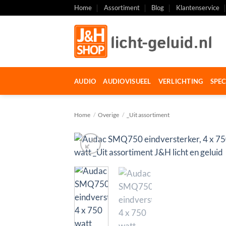
Ga
Home
Assortiment
Blog
Klantenservice
naar
inhoud
AUDIO
AUDIOVISUEEL
VERLICHTING
SPEC
Home
/
Overige
/
_Uit assortiment