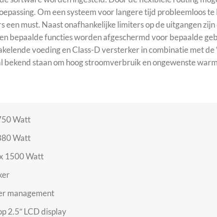
passing. Om een systeem voor langere tijd probleemloos te l
 een must. Naast onafhankelijke limiters op de uitgangen zijn 
en bepaalde functies worden afgeschermd voor bepaalde gebr
hakelende voeding en Class-D versterker in combinatie met d
ral bekend staan om hoog stroomverbruik en ongewenste warm
750 Watt
380 Watt
x 1500 Watt
ker
ker management
 op 2.5″ LCD display