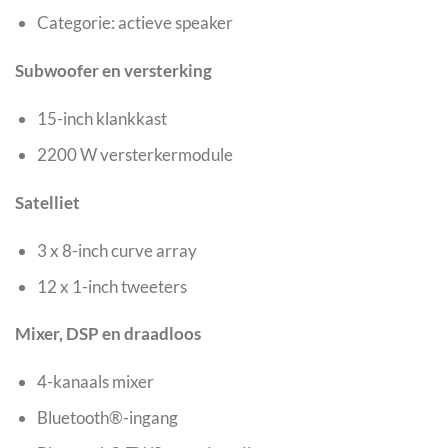
Categorie: actieve speaker
Subwoofer en versterking
15-inch klankkast
2200 W versterkermodule
Satelliet
3 x 8-inch curve array
12 x 1-inch tweeters
Mixer, DSP en draadloos
4-kanaals mixer
Bluetooth®-ingang