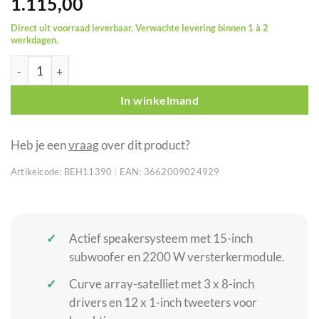
1.115,00
Direct uit voorraad leverbaar. Verwachte levering binnen 1 à 2
werkdagen.
AUDIOPHONY MOJOcurveXL actief curve array speakersysteem 
In winkelmand
Heb je een
vraag
over dit product?
Artikelcode:
BEH11390
|
EAN:
3662009024929
Actief speakersysteem met 15-inch
subwoofer en 2200 W versterkermodule.
Curve array-satelliet met 3 x 8-inch
drivers en 12 x 1-inch tweeters voor