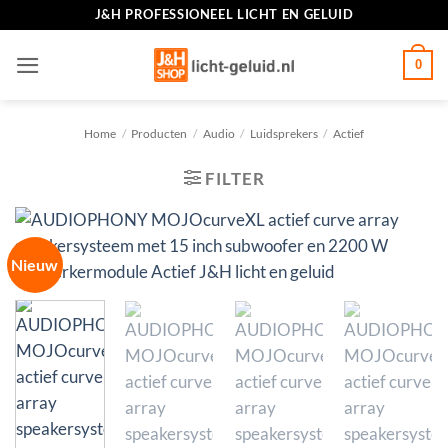
Ga
J&H PROFESSIONEEL LICHT EN GELUID
naar
inhoud
0
Home
/
Producten
/
Audio
/
Luidsprekers
/
Actief
FILTER
Nieuw