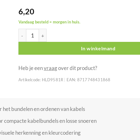
6,20
Vandaag besteld = morgen in huis.
Showgear klittenband kabelbinders 200 x 20 mm rood set
In winkelmand
Heb je een
vraag
over dit product?
Artikelcode:
HLD9581R
|
EAN:
8717748431868
r het bundelen en ordenen van kabels
r compacte kabelbundels en losse snoeren
visuele herkenning en kleurcodering