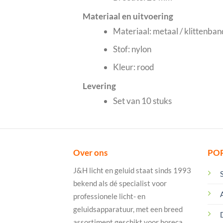
Materiaal en uitvoering
Materiaal: metaal / klittenban
Stof: nylon
Kleur: rood
Levering
Set van 10 stuks
Over ons
PO
J&H licht en geluid staat sinds 1993
bekend als dé specialist voor
professionele licht- en
geluidsapparatuur, met een breed
assortiment geschikt voor horeca,