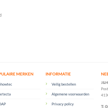
d
PULAIRE MERKEN
INFORMATIE
NE
J&H 
Showtec
Veilig bestellen
Pos
Artecta
Algemene voorwaarden
413
DAP
Privacy policy
T: 