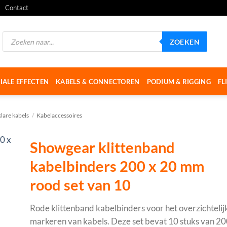
Contact
Producten
ZOEKEN
zoeken
IALE EFFECTEN
KABELS & CONNECTOREN
PODIUM & RIGGING
FL
klare kabels
/
Kabelaccessoires
Showgear klittenband
kabelbinders 200 x 20 mm
rood set van 10
Rode klittenband kabelbinders voor het overzichtelij
markeren van kabels. Deze set bevat 10 stuks van 2