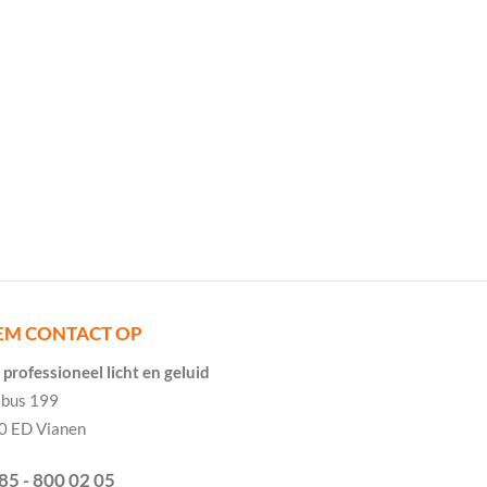
EM CONTACT OP
professioneel licht en geluid
tbus 199
0 ED Vianen
085 - 800 02 05