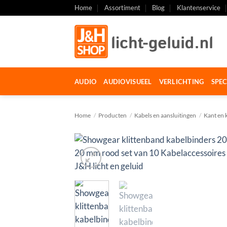
Ga
Home
Assortiment
Blog
Klantenservice
naar
inhoud
AUDIO
AUDIOVISUEEL
VERLICHTING
SPEC
Home
/
Producten
/
Kabels en aansluitingen
/
Kant en 