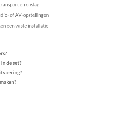
transport en opslag
udio- of AV-opstellingen
n een vaste installatie
ers?
in de set?
itvoering?
smaken?