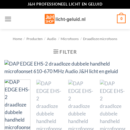
Ga
J&H PROFESSIONEEL LICHT EN GELUID
naar
inhoud
0
Home
/
Producten
/
Audio
/
Microfoons
/
Draadloze microfoons
FILTER