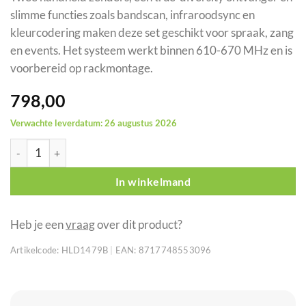
slimme functies zoals bandscan, infraroodsync en
kleurcodering maken deze set geschikt voor spraak, zang
en events. Het systeem werkt binnen 610-670 MHz en is
voorbereid op rackmontage.
798,00
Verwachte leverdatum: 26 augustus 2026
DAP EDGE EHS-2 draadloze dubbele handheld microfoonset 61
In winkelmand
Heb je een
vraag
over dit product?
Artikelcode:
HLD1479B
|
EAN:
8717748553096