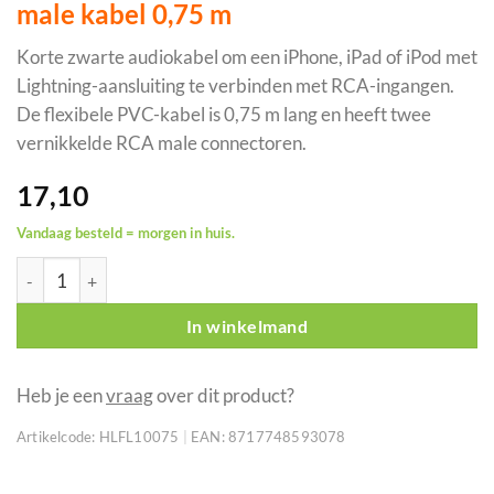
male kabel 0,75 m
Korte zwarte audiokabel om een iPhone, iPad of iPod met
Lightning-aansluiting te verbinden met RCA-ingangen.
De flexibele PVC-kabel is 0,75 m lang en heeft twee
vernikkelde RCA male connectoren.
17,10
Vandaag besteld = morgen in huis.
DAP FL100 Lightning naar 2x RCA male kabel 0,75 m aantal
In winkelmand
Heb je een
vraag
over dit product?
Artikelcode:
HLFL10075
|
EAN:
8717748593078