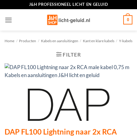
Ga
J&H PROFESSIONEEL LICHT EN GELUID
naar
inhoud
0
Home
/
Producten
/
Kabels en aansluitingen
/
Kant en klare kabels
/
Y-kabels
FILTER
DAP FL100 Lightning naar 2x RCA