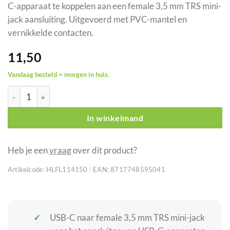
C-apparaat te koppelen aan een female 3,5 mm TRS mini-
jack aansluiting. Uitgevoerd met PVC-mantel en
vernikkelde contacten.
11,50
Vandaag besteld = morgen in huis.
DAP FL114 USB-C naar female 3,5 mm stereo mini-jack kabel 1,5
In winkelmand
Heb je een
vraag
over dit product?
Artikelcode:
HLFL114150
|
EAN:
8717748595041
USB-C naar female 3,5 mm TRS mini-jack