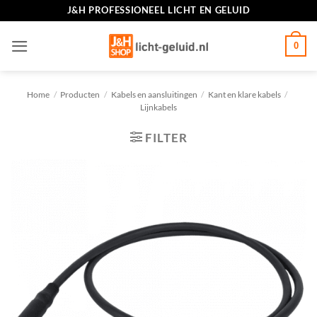
Ga
J&H PROFESSIONEEL LICHT EN GELUID
naar
inhoud
0
Home
/
Producten
/
Kabels en aansluitingen
/
Kant en klare kabels
/
Lijnkabels
FILTER