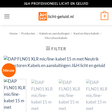
Ga
J&H PROFESSIONEEL LICHT EN GELUID
naar
inhoud
0
Home
/
Producten
/
Kabels en aansluitingen
/
Kant en klare kabels
/
Microfoonkabels
FILTER
Nieuw