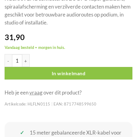
spiraalafscherming en verzilverde contacten maken hem
geschikt voor betrouwbare audioroutes op podium, in
studio of installatie.
31,90
Vandaag besteld = morgen in huis.
DAP FLN01 XLR mic/line-kabel 15 m met Neutrik connectoren a
In winkelmand
Heb je een
vraag
over dit product?
Artikelcode:
HLFLN0115
|
EAN:
8717748599650
15 meter gebalanceerde XLR-kabel voor