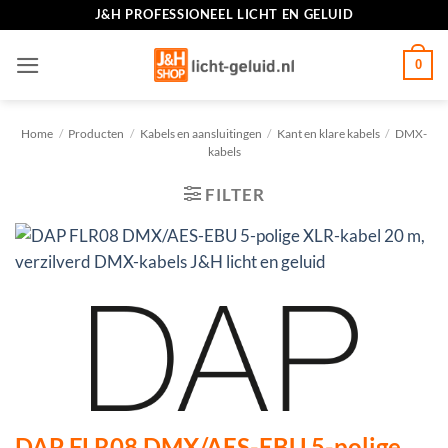
Ga
J&H PROFESSIONEEL LICHT EN GELUID
naar
inhoud
0
Home
/
Producten
/
Kabels en aansluitingen
/
Kant en klare kabels
/
DMX-
kabels
FILTER
DAP FLR08 DMX/AES-EBU 5-polige