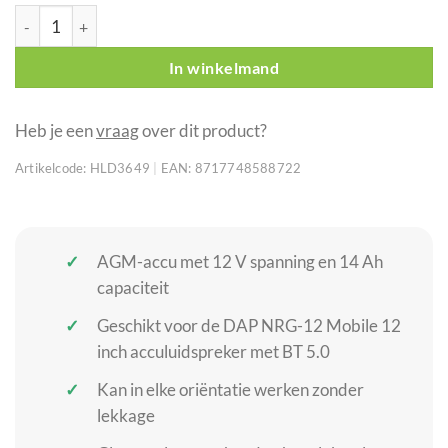
DAP Green Cell AGM 12 V 14 Ah accu voor NRG-12 Mobile aant
In winkelmand
Heb je een
vraag
over dit product?
Artikelcode:
HLD3649
|
EAN:
8717748588722
AGM-accu met 12 V spanning en 14 Ah
capaciteit
Geschikt voor de DAP NRG-12 Mobile 12
inch acculuidspreker met BT 5.0
Kan in elke oriëntatie werken zonder
lekkage