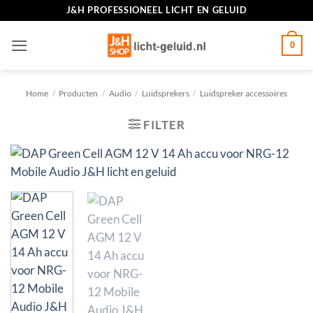
Ga
J&H PROFESSIONEEL LICHT EN GELUID
naar
inhoud
0
Home
/
Producten
/
Audio
/
Luidsprekers
/
Luidspreker accessoires
FILTER