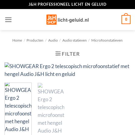
Ga
J&H PROFESSIONEEL LICHT EN GELUID
naar
inhoud
0
Home
/
Producten
/
Audio
/
Audio statieven
/
Microfoonstatieven
FILTER