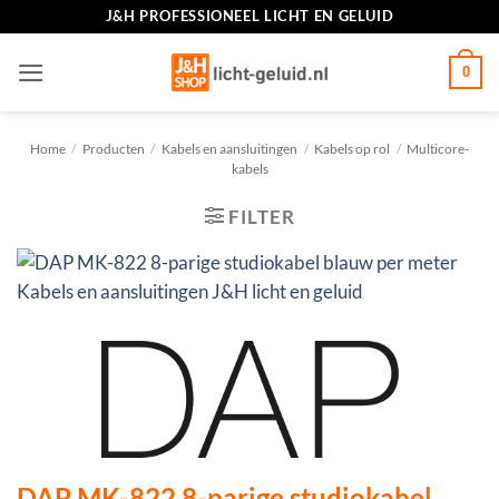
Ga
J&H PROFESSIONEEL LICHT EN GELUID
naar
inhoud
0
Home
/
Producten
/
Kabels en aansluitingen
/
Kabels op rol
/
Multicore-
kabels
FILTER
DAP MK-822 8-parige studiokabel