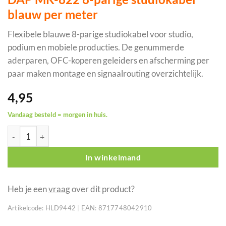
blauw per meter
Flexibele blauwe 8-parige studiokabel voor studio,
podium en mobiele producties. De genummerde
aderparen, OFC-koperen geleiders en afscherming per
paar maken montage en signaalrouting overzichtelijk.
4,95
Vandaag besteld = morgen in huis.
DAP MK-822 8-parige studiokabel blauw per meter aantal
In winkelmand
Heb je een
vraag
over dit product?
Artikelcode:
HLD9442
|
EAN:
8717748042910