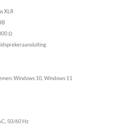
ns XLR
dB
000 Ω
uidsprekeraansluiting
temen: Windows 10, Windows 11
AC, 50/60 Hz