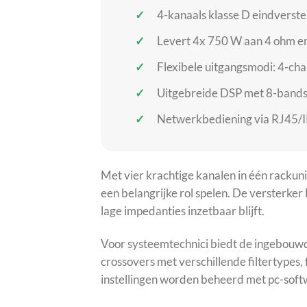
4-kanaals klasse D eindverste
Levert 4x 750 W aan 4 ohm en 
Flexibele uitgangsmodi: 4-cha
Uitgebreide DSP met 8-bands p
Netwerkbediening via RJ45/I
Met vier krachtige kanalen in één racku
een belangrijke rol spelen. De versterke
lage impedanties inzetbaar blijft.
Voor systeemtechnici biedt de ingebouwde
crossovers met verschillende filtertypes
instellingen worden beheerd met pc-softw