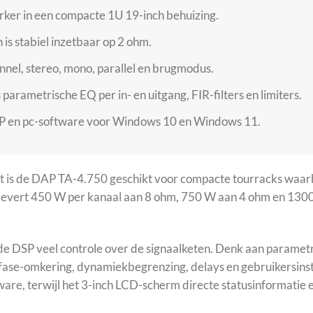
rker in een compacte 1U 19-inch behuizing.
is stabiel inzetbaar op 2 ohm.
nnel, stereo, mono, parallel en brugmodus.
arametrische EQ per in- en uitgang, FIR-filters en limiters.
P en pc-software voor Windows 10 en Windows 11.
nit is de DAP TA-4.750 geschikt voor compacte tourracks waa
r levert 450 W per kanaal aan 8 ohm, 750 W aan 4 ohm en 1300
 DSP veel controle over de signaalketen. Denk aan parametris
, fase-omkering, dynamiekbegrenzing, delays en gebruikersins
are, terwijl het 3-inch LCD-scherm directe statusinformatie 