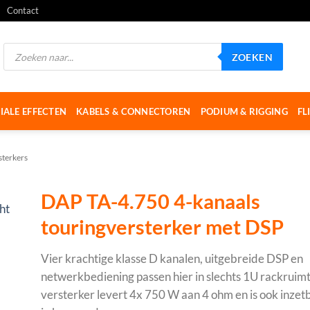
Contact
Producten
ZOEKEN
zoeken
IALE EFFECTEN
KABELS & CONNECTOREN
PODIUM & RIGGING
FL
sterkers
DAP TA-4.750 4-kanaals
touringversterker met DSP
Vier krachtige klasse D kanalen, uitgebreide DSP en
netwerkbediening passen hier in slechts 1U rackrui
versterker levert 4x 750 W aan 4 ohm en is ook inzet