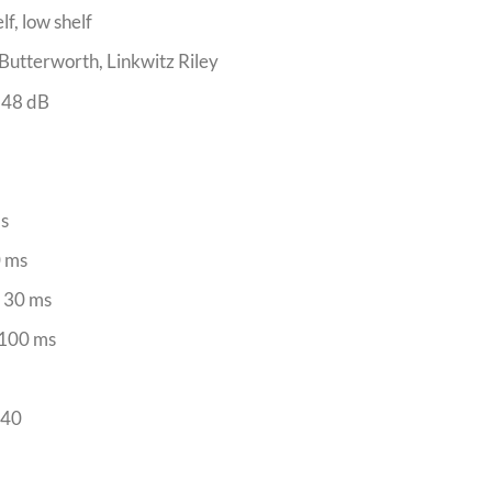
f, low shelf
 Butterworth, Linkwitz Riley
, 48 dB
ms
0 ms
 30 ms
 100 ms
 40