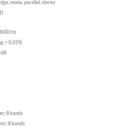
dge, mono, parallel, stereo
 D
20000 Hz
g: < 0,05%
 dB
er: 8 bands
zer: 8 bands