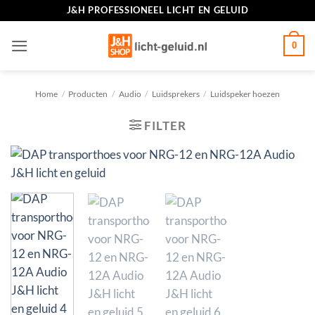
Ga
J&H PROFESSIONEEL LICHT EN GELUID
naar
inhoud
0
Home
/
Producten
/
Audio
/
Luidsprekers
/
Luidspeker hoezen
FILTER