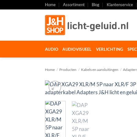
Ga
Home
Assortiment
Blog
Klantenservice
naar
inhoud
AUDIO
AUDIOVISUEEL
VERLICHTING
SPEC
Home
/
Producten
/
Kabels en aansluitingen
/
Adapter