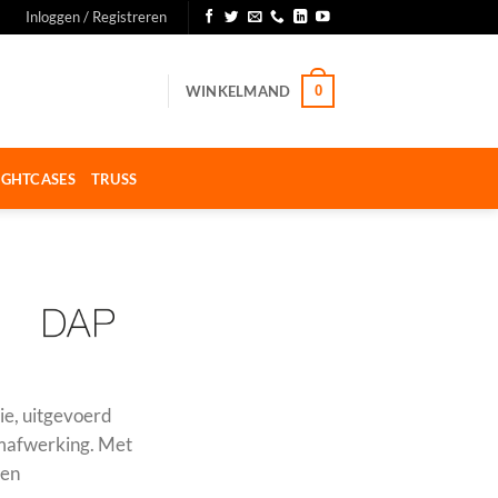
Inloggen / Registreren
WINKELMAND
0
IGHTCASES
TRUSS
e, uitgevoerd
omafwerking. Met
 en