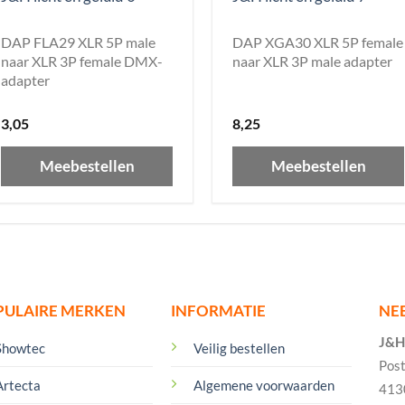
DAP FLA29 XLR 5P male
DAP XGA30 XLR 5P female
naar XLR 3P female DMX-
naar XLR 3P male adapter
adapter
3,05
8,25
Meebestellen
Meebestellen
PULAIRE MERKEN
INFORMATIE
NE
J&H 
Showtec
Veilig bestellen
Pos
Artecta
Algemene voorwaarden
413