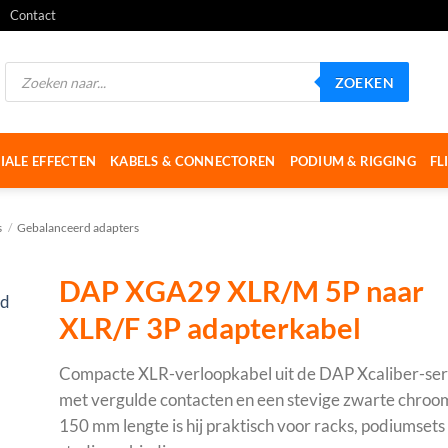
Contact
Producten
ZOEKEN
zoeken
IALE EFFECTEN
KABELS & CONNECTOREN
PODIUM & RIGGING
FL
s
/
Gebalanceerd adapters
DAP XGA29 XLR/M 5P naar
XLR/F 3P adapterkabel
Compacte XLR-verloopkabel uit de DAP Xcaliber-seri
met vergulde contacten en een stevige zwarte chro
150 mm lengte is hij praktisch voor racks, podiumsets