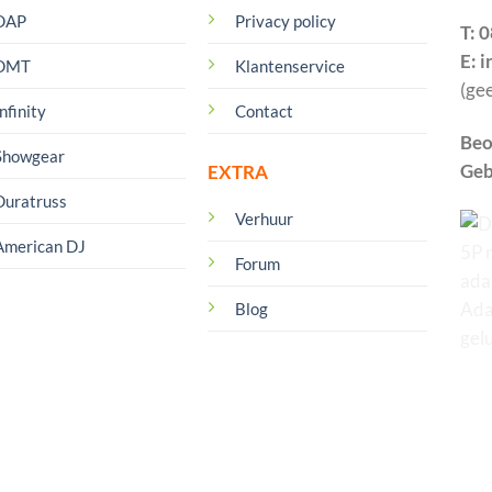
DAP
Privacy policy
T: 
E: 
DMT
Klantenservice
(ge
nfinity
Contact
Beo
Showgear
Geb
EXTRA
Duratruss
Verhuur
American DJ
Forum
Blog