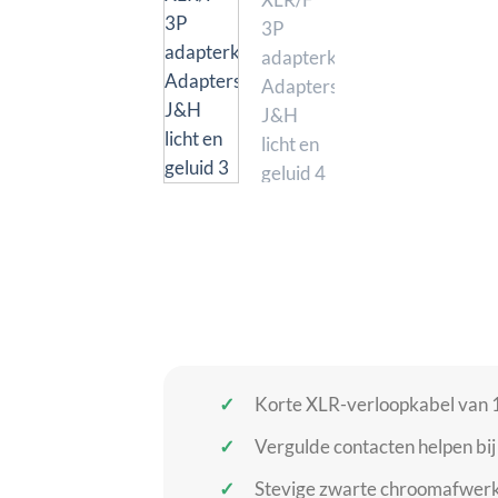
Korte XLR-verloopkabel van 1
Vergulde contacten helpen bi
Stevige zwarte chroomafwerki