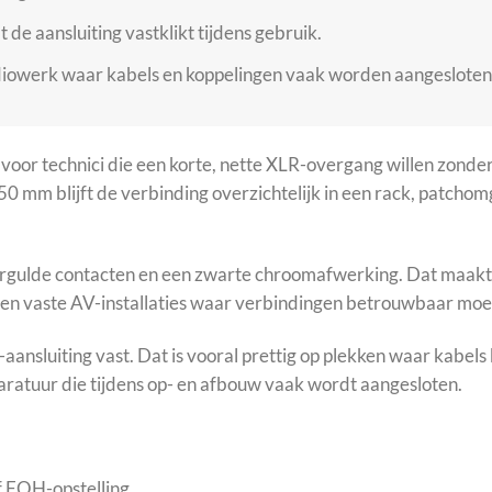
 de aansluiting vastklikt tijdens gebruik.
diowerk waar kabels en koppelingen vaak worden aangesloten
r technici die een korte, nette XLR-overgang willen zonder 
0 mm blijft de verbinding overzichtelijk in een rack, patchom
vergulde contacten en een zwarte chroomafwerking. Dat maakt
en en vaste AV-installaties waar verbindingen betrouwbaar moet
-aansluiting vast. Dat is vooral prettig op plekken waar kabe
pparatuur die tijdens op- en afbouw vaak wordt aangesloten.
 FOH-opstelling.