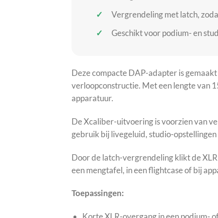
Vergrendeling met latch, zodat
Geschikt voor podium- en stu
Deze compacte DAP-adapter is gemaakt voo
verloopconstructie. Met een lengte van 15
apparatuur.
De Xcaliber-uitvoering is voorzien van 
gebruik bij livegeluid, studio-opstelling
Door de latch-vergrendeling klikt de XLR
een mengtafel, in een flightcase of bij a
Toepassingen:
Korte XLR-overgang in een podium- of