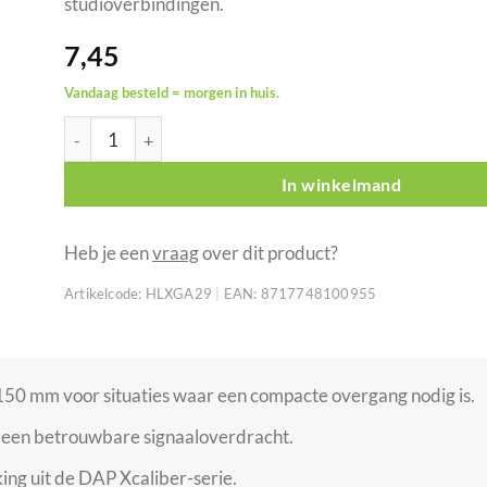
studioverbindingen.
7,45
Vandaag besteld = morgen in huis.
DAP XGA29 XLR/M 5P naar XLR/F 3P adapterkabel aanta
In winkelmand
Heb je een
vraag
over dit product?
Artikelcode:
HLXGA29
|
EAN:
8717748100955
50 mm voor situaties waar een compacte overgang nodig is.
j een betrouwbare signaaloverdracht.
ng uit de DAP Xcaliber-serie.