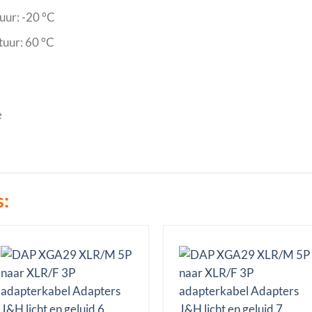
ur: -20 °C
uur: 60 °C
e
s: