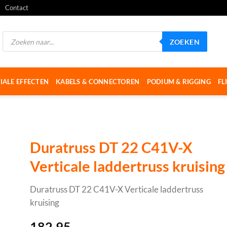
Contact
Producten
ZOEKEN
zoeken
IALE EFFECTEN
KABELS & CONNECTOREN
PODIUM & RIGGING
FL
Duratruss DT 22 C41V-X
Verticale laddertruss kruising
Duratruss DT 22 C41V-X Verticale laddertruss
kruising
182,95