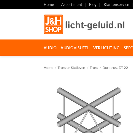
Ga
Home
Assortiment
Blog
Klantenservice
naar
inhoud
AUDIO
AUDIOVISUEEL
VERLICHTING
SPEC
Home
/
Truss en Statieven
/
Truss
/
Duratruss DT 22