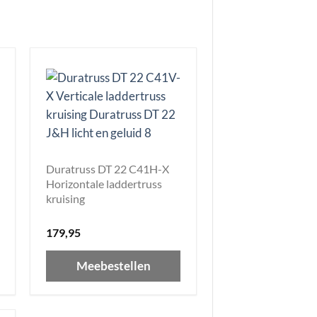
Duratruss DT 22 C41H-X
Horizontale laddertruss
kruising
179,95
Meebestellen