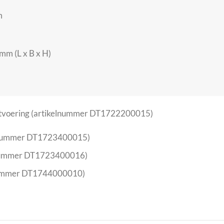
m
mm (L x B x H)
 uitvoering (artikelnummer DT1722200015)
ikelnummer DT1723400015)
elnummer DT1723400016)
elnummer DT1744000010)