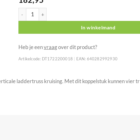
Duratruss DT 22 C41V-X Verticale laddertruss kruising a
In winkelmand
Heb je een
vraag
over dit product?
Artikelcode:
DT1722200018
|
EAN:
640282992930
icale laddertruss kruising. Met dit koppelstuk kunnen vier tr