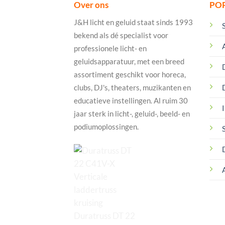
Over ons
PO
J&H licht en geluid staat sinds 1993
bekend als dé specialist voor
professionele licht- en
geluidsapparatuur, met een breed
assortiment geschikt voor horeca,
clubs, DJ's, theaters, muzikanten en
educatieve instellingen. Al ruim 30
I
jaar sterk in licht-, geluid-, beeld- en
podiumoplossingen.