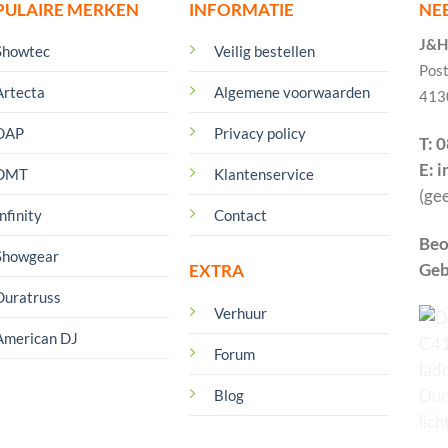
PULAIRE MERKEN
INFORMATIE
NE
J&H 
Showtec
Veilig bestellen
Pos
Artecta
Algemene voorwaarden
413
DAP
Privacy policy
T: 
E: 
DMT
Klantenservice
(ge
nfinity
Contact
Beo
Showgear
Geb
EXTRA
Duratruss
Verhuur
American DJ
Forum
Blog