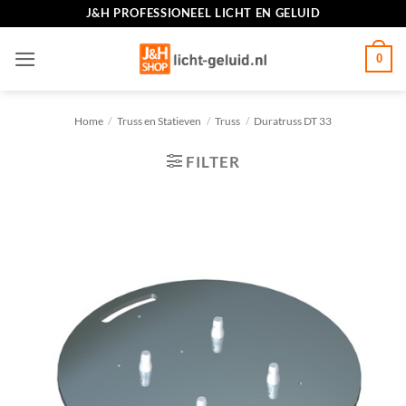
Ga
J&H PROFESSIONEEL LICHT EN GELUID
naar
inhoud
0
Home
/
Truss en Statieven
/
Truss
/
Duratruss DT 33
FILTER