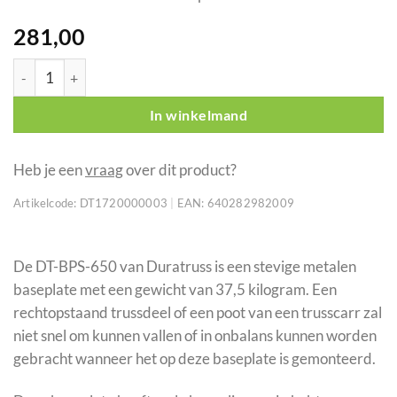
281,00
Duratruss DT-BPS-650 Baseplate aantal
In winkelmand
Heb je een
vraag
over dit product?
Artikelcode:
DT1720000003
|
EAN:
640282982009
De DT-BPS-650 van Duratruss is een stevige metalen
baseplate met een gewicht van 37,5 kilogram. Een
rechtopstaand trussdeel of een poot van een trusscarr zal
niet snel om kunnen vallen of in onbalans kunnen worden
gebracht wanneer het op deze baseplate is gemonteerd.