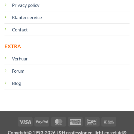
Privacy policy
Klantenservice
Contact
EXTRA
Verhuur
Forum
Blog
Visa
PayPal
MasterCard
American
Bancontact
Bank
Express
Transfer
Copyright© 1993-2026 J&H professioneel licht en geluid®