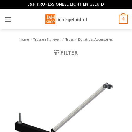
Ga
J&H PROFESSIONEEL LICHT EN GELUID
naar
inhoud
0
Home
/
Truss en Statieven
/
Truss
/
Duratruss Accessoires
FILTER