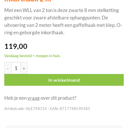
Met een WLL van 2 ton is deze zwarte 8 mm stelketting
geschikt voor zware afstelbare ophangpunten. De
uitvoering van 2 meter heeft een gaffelhaak met klep, O-
ring en geborgde inkorthaak.
119,00
Vandaag besteld = morgen in huis.
ELLER 8 mm stelketting met geborgde inkorthaak 2 m aantal
In winkelmand
Heb je een
vraag
over dit product?
Artikelcode:
HLE748114
|
EAN:
8717748590183