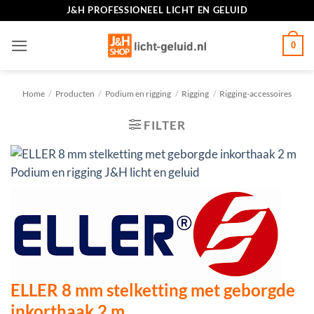
Ga
J&H PROFESSIONEEL LICHT EN GELUID
naar
inhoud
0
Home
/
Producten
/
Podium en rigging
/
Rigging
/
Rigging-accessoires
FILTER
ELLER 8 mm stelketting met geborgde
inkorthaak 2 m