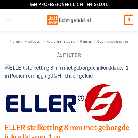
Ga
J&H PROFESSIONEEL LICHT EN GELUID
naar
inhoud
0
Home
/
Producten
/
Podium en rigging
/
Rigging
/
Rigging-accessoires
FILTER
ELLER stelketting 8 mm met geborgde
inkortklauw, 1 m