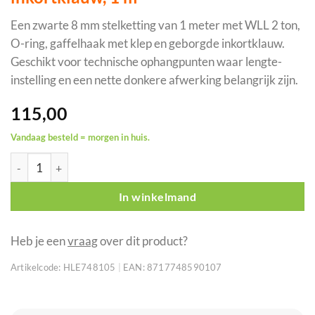
Een zwarte 8 mm stelketting van 1 meter met WLL 2 ton,
O-ring, gaffelhaak met klep en geborgde inkortklauw.
Geschikt voor technische ophangpunten waar lengte-
instelling en een nette donkere afwerking belangrijk zijn.
115,00
Vandaag besteld = morgen in huis.
ELLER stelketting 8 mm met geborgde inkortklauw, 1 m aantal
In winkelmand
Heb je een
vraag
over dit product?
Artikelcode:
HLE748105
|
EAN:
8717748590107