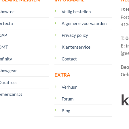
J&H 
Showtec
Veilig bestellen
Pos
Artecta
Algemene voorwaarden
413
DAP
Privacy policy
T: 
E: 
DMT
Klantenservice
(ge
nfinity
Contact
Beo
Showgear
Geb
EXTRA
Duratruss
Verhuur
American DJ
Forum
Blog