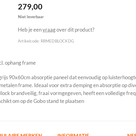
279,00
Niet leverbaar
Heb je een
vraag
over dit product?
Artikelcode:
RRMEDBLOCKDG
cl. ophang frame
grijs 90x60cm absorptie paneel dat eenvoudig op luisterhoo
etalen frame. Ideaal voor extra demping en absorptie op dive
ock brandveilig, fraai vormgegeven, heeft een volledige freque
schikt om op de Gobo stand te plaatsen
PULAIRE MERKEN
INFORMATIE
NE