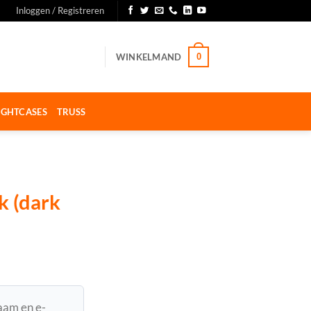
Inloggen / Registreren
WINKELMAND
0
IGHTCASES
TRUSS
k (dark
naam en e-