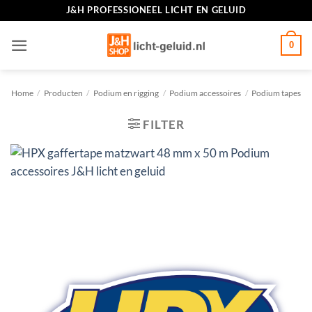
Ga
J&H PROFESSIONEEL LICHT EN GELUID
naar
inhoud
0
Home
/
Producten
/
Podium en rigging
/
Podium accessoires
/
Podium tapes
FILTER