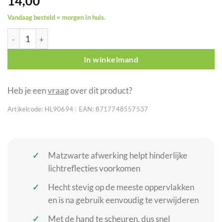
14,00
Vandaag besteld = morgen in huis.
HPX gaffertape matzwart 48 mm x 50 m aantal
In winkelmand
Heb je een
vraag
over dit product?
Artikelcode:
HL90694
|
EAN:
8717748557537
Matzwarte afwerking helpt hinderlijke
lichtreflecties voorkomen
Hecht stevig op de meeste oppervlakken
en is na gebruik eenvoudig te verwijderen
Met de hand te scheuren, dus snel