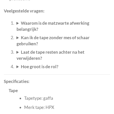
Veelgestelde vragen:
Waarom is de matzwarte afwerking
belangrijk?
Kan ik de tape zonder mes of schaar
gebruiken?
Laat de tape resten achter na het
verwijderen?
Hoe groot is de rol?
Specificaties:
Tape
Tapetype: gaffa
Merk tape: HPX