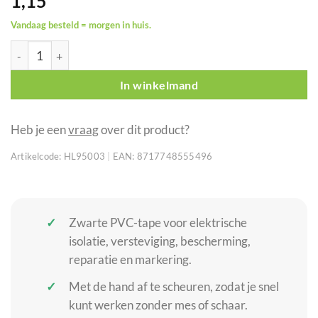
1,15
Vandaag besteld = morgen in huis.
HPX PVC isolatietape zwart 19 mm x 10 m aantal
In winkelmand
Heb je een
vraag
over dit product?
Artikelcode:
HL95003
|
EAN:
8717748555496
Zwarte PVC-tape voor elektrische
isolatie, versteviging, bescherming,
reparatie en markering.
Met de hand af te scheuren, zodat je snel
kunt werken zonder mes of schaar.