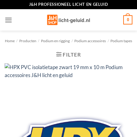
Ga
J&H PROFESSIONEEL LICHT EN GELUID
naar
inhoud
0
Home
/
Producten
/
Podium en rigging
/
Podium accessoires
/
Podium tapes
FILTER