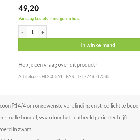
49,20
Vandaag besteld = morgen in huis.
INFINITY Top Hat voor Raccoon P14/4 zwart aantal
In winkelmand
Heb je een
vraag
over dit product?
Artikelcode:
HL200561
|
EAN:
8717748547385
coon P14/4 om ongewenste verblinding en strooilicht te bepe
er smalle bundel, waardoor het lichtbeeld gerichter blijft.
oerd in zwart.