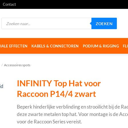
Contact
Producten
ZOEKEN
zoeken
IALE EFFECTEN
KABELS & CONNECTOREN
PODIUM & RIGGING
FL
/
Accessoires spots
INFINITY Top Hat voor
Raccoon P14/4 zwart
Beperk hinderlijke verblinding en strooilicht bij de 
deze zwarte metalen top hat. Voor montage is de Ac
voor de Raccoon Series vereist.