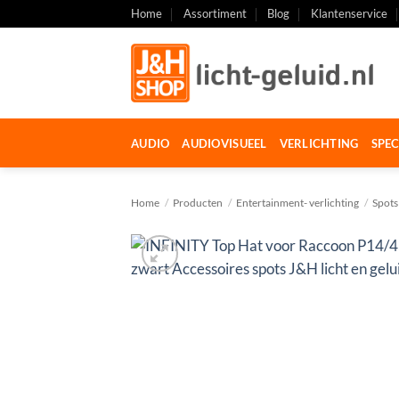
Ga
Home
Assortiment
Blog
Klantenservice
naar
inhoud
AUDIO
AUDIOVISUEEL
VERLICHTING
SPEC
Home
/
Producten
/
Entertainment- verlichting
/
Spots