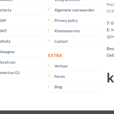
Pos
Artecta
Algemene voorwaarden
413
DAP
Privacy policy
T: 
E: 
DMT
Klantenservice
(ge
nfinity
Contact
Beo
Showgear
Geb
EXTRA
Duratruss
Verhuur
American DJ
Forum
Blog