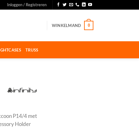
Inloggen / Registreren
WINKELMAND
0
IGHTCASES
TRUSS
Raccoon P14/4 met
cessory Holder