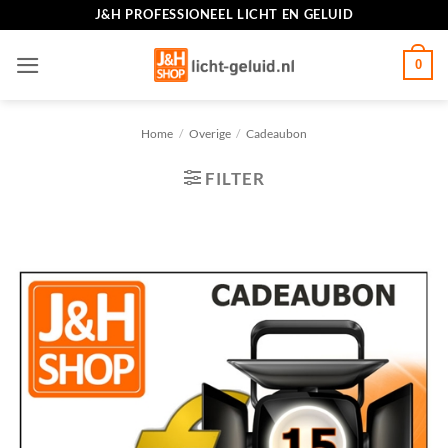
Ga
J&H PROFESSIONEEL LICHT EN GELUID
naar
inhoud
0
Home
/
Overige
/
Cadeaubon
FILTER