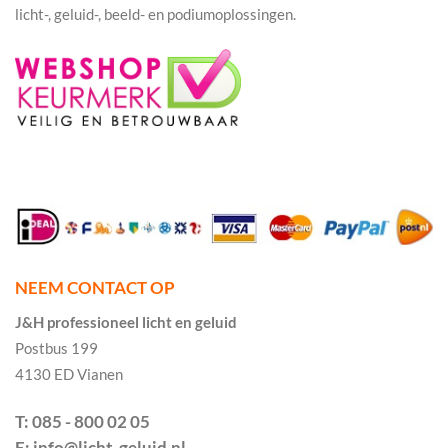
licht-, geluid-, beeld- en podiumoplossingen.
NEEM CONTACT OP
J&H professioneel licht en geluid
Postbus 199
4130 ED Vianen
T: 085 - 800 02 05
E: info@licht-geluid.nl