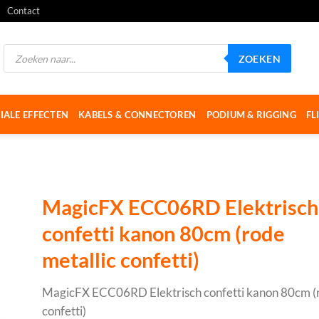
Contact
Producten
ZOEKEN
zoeken
IALE EFFECTEN
KABELS & CONNECTOREN
PODIUM & RIGGING
FL
MagicFX ECC06RD Elektrisch
confetti kanon 80cm (rode
metallic confetti)
MagicFX ECC06RD Elektrisch confetti kanon 80cm (r
confetti)