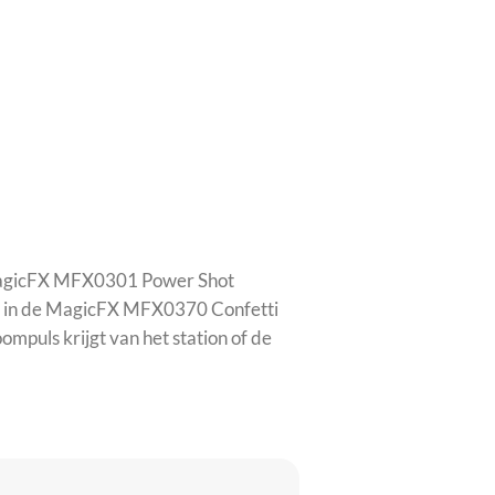
et MagicFX MFX0301 Power Shot
f in de MagicFX MFX0370 Confetti
mpuls krijgt van het station of de