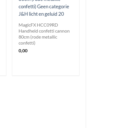
MagicFX HCC09RD
Handheld confetti cannon
80cm (rode metallic
confetti)
0,00