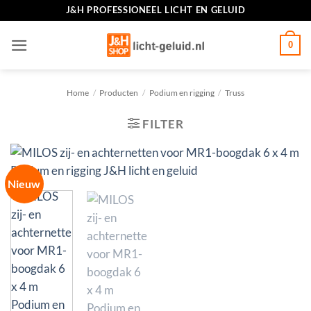
Ga
J&H PROFESSIONEEL LICHT EN GELUID
naar
inhoud
0
Home
/
Producten
/
Podium en rigging
/
Truss
FILTER
Nieuw