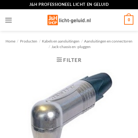
Ga
J&H PROFESSIONEEL LICHT EN GELUID
naar
inhoud
0
Home
/
Producten
/
Kabels en aansluitingen
/
Aansluitingen en connectoren
/
Jack-chassis en -pluggen
FILTER