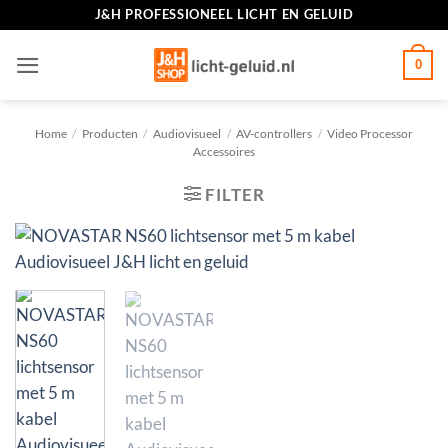
Ga
J&H PROFESSIONEEL LICHT EN GELUID
naar
inhoud
0
Home
/
Producten
/
Audiovisueel
/
AV-controllers
/
Video Processor
Accessoires
FILTER