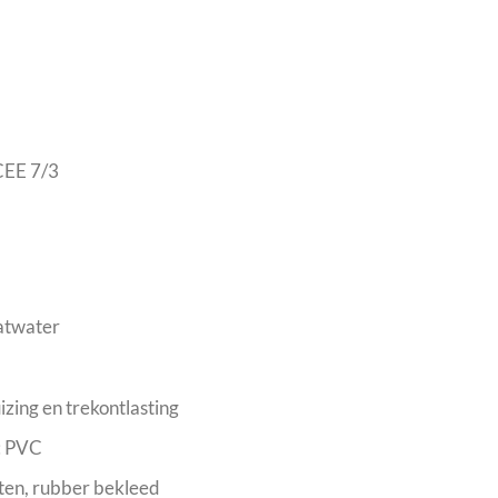
CEE 7/3
patwater
zing en trekontlasting
e: PVC
ten, rubber bekleed