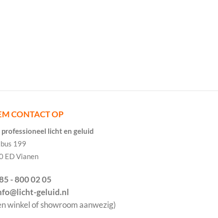
EM CONTACT OP
professioneel licht en geluid
tbus 199
0 ED Vianen
085 - 800 02 05
info@licht-geluid.nl
en winkel of showroom aanwezig)