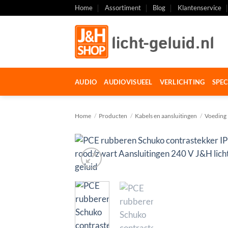
Ga
Home
Assortiment
Blog
Klantenservice
naar
inhoud
AUDIO
AUDIOVISUEEL
VERLICHTING
SPEC
Home
/
Producten
/
Kabels en aansluitingen
/
Voeding