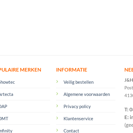
PULAIRE MERKEN
INFORMATIE
NE
J&H 
Showtec
Veilig bestellen
Pos
Artecta
Algemene voorwaarden
413
DAP
Privacy policy
T: 
E: 
DMT
Klantenservice
(ge
nfinity
Contact