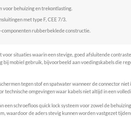
 voor behuizing en trekontlasting.
nsluitingen met type F, CEE 7/3.
2-componenten rubberbeklede constructie.
voor situaties waarin een stevige, goed afsluitende contrast
ng bij mobiel gebruik, bijvoorbeeld aan voedingskabels die r
 schermen tegen stof en spatwater wanneer de connector niet i
oor technische omgevingen waar kabels niet altijd in een volledi
n een schroefloos quick lock systeem voor zowel de behuizing 
klem, waardoor de aders stevig kunnen worden vastgezet tijd