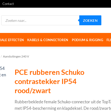
Contact
Producten
ZOEKEN
zoeken
IALE EFFECTEN
KABELS & CONNECTOREN
PODIUM & RIGGING
FL
/
Aansluitingen 240 V
PCE rubberen Schuko
contrastekker IP54
rood/zwart
Rubberbeklede female Schuko-connector uit de TopT
met IP54-bescherming en klapdeksel. De rood/zwarte 