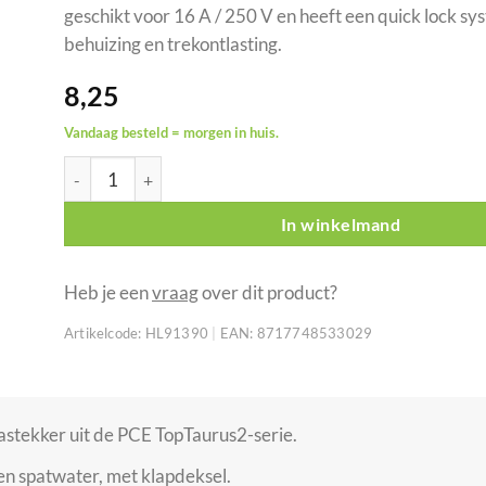
geschikt voor 16 A / 250 V en heeft een quick lock s
behuizing en trekontlasting.
8,25
Vandaag besteld = morgen in huis.
PCE rubberen Schuko contrastekker IP54 rood/zwart aan
In winkelmand
Heb je een
vraag
over dit product?
Artikelcode:
HL91390
|
EAN:
8717748533029
tekker uit de PCE TopTaurus2-serie.
en spatwater, met klapdeksel.