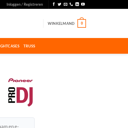
Inloggen / Registreren
WINKELMAND
0
IGHTCASES
TRUSS
naam en e-