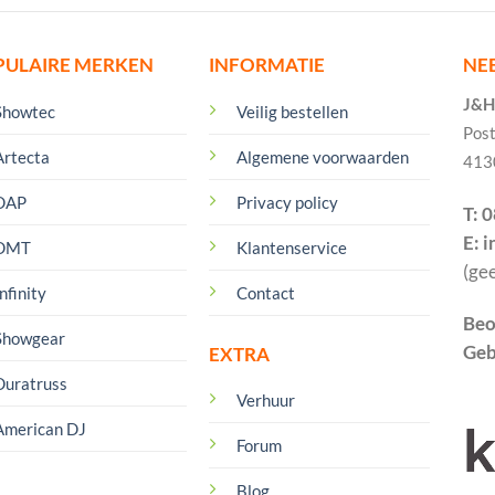
PULAIRE MERKEN
INFORMATIE
NE
J&H 
Showtec
Veilig bestellen
Pos
Artecta
Algemene voorwaarden
413
DAP
Privacy policy
T: 
E: 
DMT
Klantenservice
(ge
nfinity
Contact
Beo
Showgear
Geb
EXTRA
Duratruss
Verhuur
American DJ
Forum
Blog