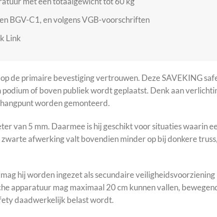
atuur met een totaalgewicht tot 60 kg
en BGV-C1, en volgens VGB-voorschriften
k Link
en op de primaire bevestiging vertrouwen. Deze SAVEKING safe
 podium of boven publiek wordt geplaatst. Denk aan verlichti
f ophangpunt worden gemonteerd.
ter van 5 mm. Daarmee is hij geschikt voor situaties waarin ee
De zwarte afwerking valt bovendien minder op bij donkere trus
ag hij worden ingezet als secundaire veiligheidsvoorziening 
sche apparatuur mag maximaal 20 cm kunnen vallen, bewegen
fety daadwerkelijk belast wordt.