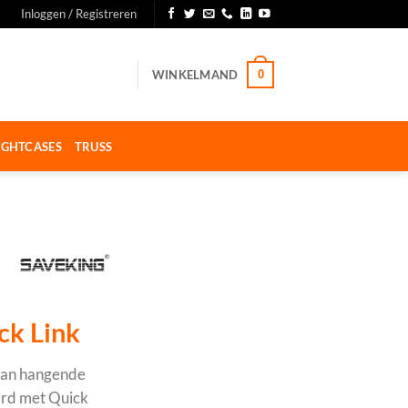
Inloggen / Registreren
WINKELMAND
0
IGHTCASES
TRUSS
k Link
 van hangende
erd met Quick