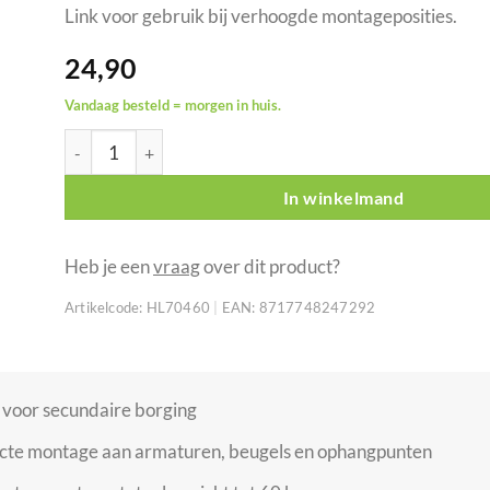
Link voor gebruik bij verhoogde montageposities.
24,90
Vandaag besteld = morgen in huis.
SAVEKING 5 mm veiligheidskabel 60 cm zwart DGUV/BGV-
In winkelmand
Heb je een
vraag
over dit product?
Artikelcode:
HL70460
|
EAN:
8717748247292
 voor secundaire borging
cte montage aan armaturen, beugels en ophangpunten