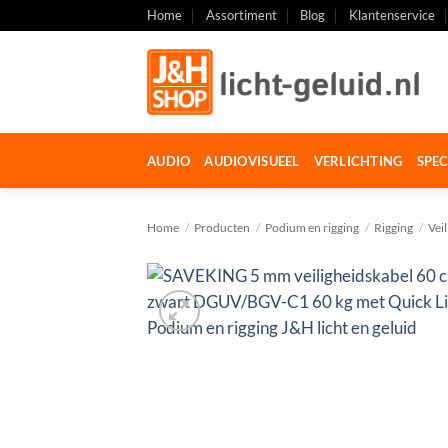
Ga
Home
Assortiment
Blog
Klantenservice
naar
inhoud
AUDIO
AUDIOVISUEEL
VERLICHTING
SPEC
Home
/
Producten
/
Podium en rigging
/
Rigging
/
Vei