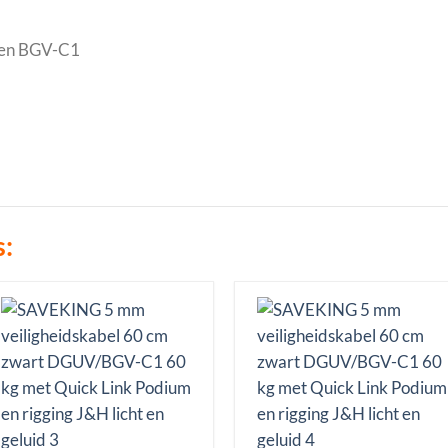
een BGV-C1
s: