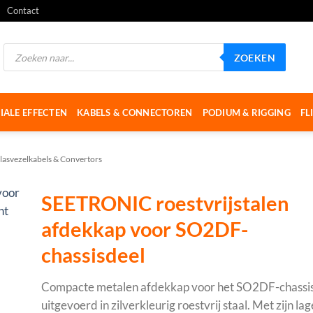
Contact
Producten
ZOEKEN
zoeken
IALE EFFECTEN
KABELS & CONNECTOREN
PODIUM & RIGGING
FL
lasvezelkabels & Convertors
SEETRONIC roestvrijstalen
afdekkap voor SO2DF-
chassisdeel
Compacte metalen afdekkap voor het SO2DF-chassis
uitgevoerd in zilverkleurig roestvrij staal. Met zijn la