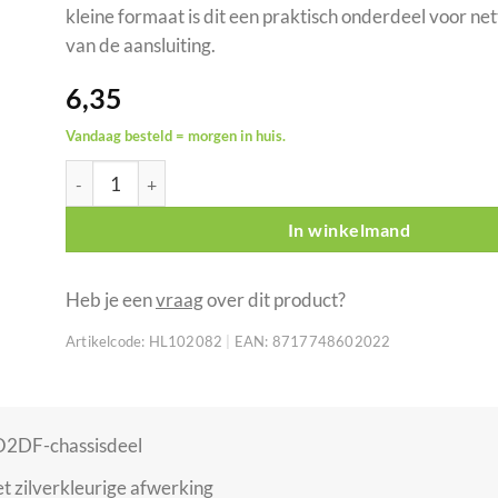
kleine formaat is dit een praktisch onderdeel voor ne
van de aansluiting.
6,35
Vandaag besteld = morgen in huis.
SEETRONIC roestvrijstalen afdekkap voor SO2DF-chassis
In winkelmand
Heb je een
vraag
over dit product?
Artikelcode:
HL102082
|
EAN:
8717748602022
O2DF-chassisdeel
met zilverkleurige afwerking