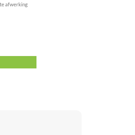
tte afwerking
deel aantal