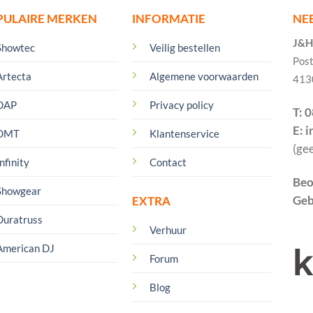
PULAIRE MERKEN
INFORMATIE
NE
J&H 
Showtec
Veilig bestellen
Pos
Artecta
Algemene voorwaarden
413
DAP
Privacy policy
T: 
E: 
DMT
Klantenservice
(ge
nfinity
Contact
Beo
Showgear
Geb
EXTRA
Duratruss
Verhuur
American DJ
Forum
Blog