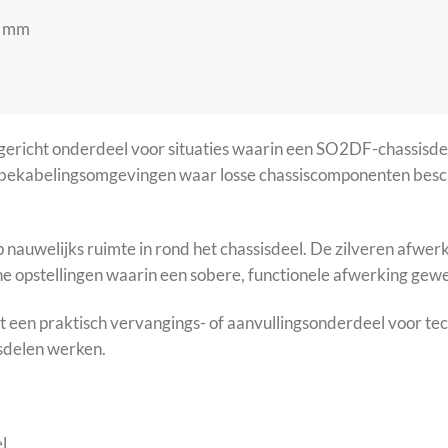
5 mm
gericht onderdeel voor situaties waarin een SO2DF-chassisde
s en bekabelingsomgevingen waar losse chassiscomponenten be
auwelijks ruimte in rond het chassisdeel. De zilveren afwerki
e opstellingen waarin een sobere, functionele afwerking gewen
t een praktisch vervangings- of aanvullingsonderdeel voor tech
sdelen werken.
l