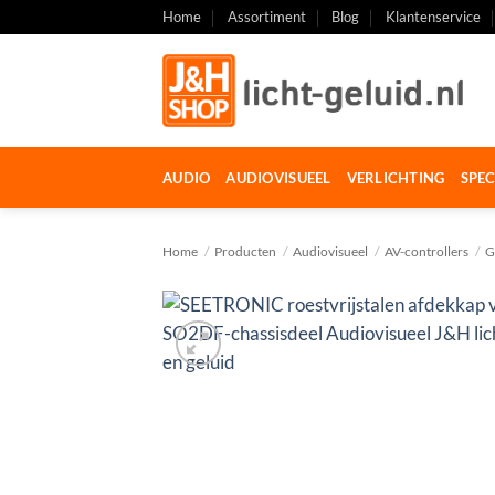
Ga
Home
Assortiment
Blog
Klantenservice
naar
inhoud
AUDIO
AUDIOVISUEEL
VERLICHTING
SPEC
Home
/
Producten
/
Audiovisueel
/
AV-controllers
/
G