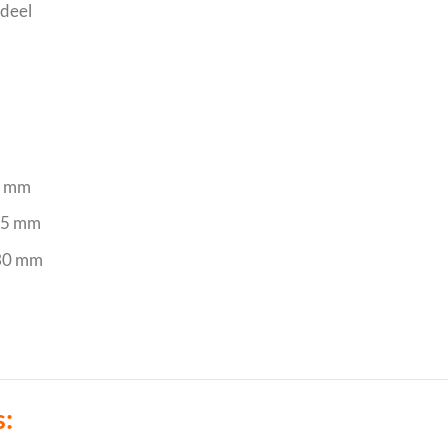
sdeel
5 mm
25 mm
 30 mm
s: