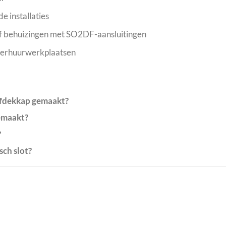
 installaties
 of behuizingen met SO2DF-aansluitingen
verhuurwerkplaatsen
 afdekkap gemaakt?
gemaakt?
?
sch slot?