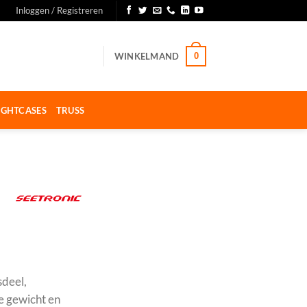
Inloggen / Registreren
WINKELMAND
0
IGHTCASES
TRUSS
deel,
ge gewicht en