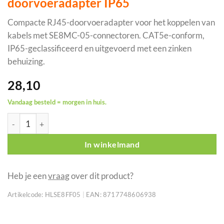
doorvoeradapter IP65
Compacte RJ45-doorvoeradapter voor het koppelen van
kabels met SE8MC-05-connectoren. CAT5e-conform,
IP65-geclassificeerd en uitgevoerd met een zinken
behuizing.
28,10
Vandaag besteld = morgen in huis.
SEETRONIC CAT5e RJ45-doorvoeradapter IP65 aantal
In winkelmand
Heb je een
vraag
over dit product?
Artikelcode:
HLSE8FF05
|
EAN:
8717748606938