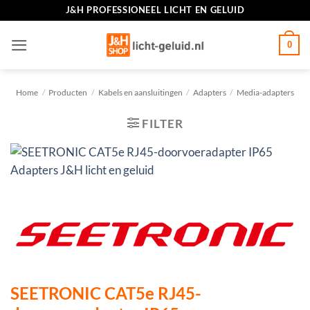
Ga
J&H PROFESSIONEEL LICHT EN GELUID
naar
inhoud
0
Home
/
Producten
/
Kabels en aansluitingen
/
Adapters
/
Media-adapters
FILTER
SEETRONIC CAT5e RJ45-