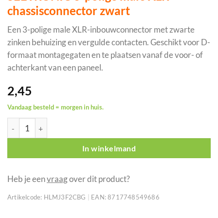
chassisconnector zwart
Een 3-polige male XLR-inbouwconnector met zwarte
zinken behuizing en vergulde contacten. Geschikt voor D-
formaat montagegaten en te plaatsen vanaf de voor- of
achterkant van een paneel.
2,45
Vandaag besteld = morgen in huis.
SEETRONIC 3-polige male XLR-chassisconnector zwart aantal
In winkelmand
Heb je een
vraag
over dit product?
Artikelcode:
HLMJ3F2CBG
|
EAN:
8717748549686