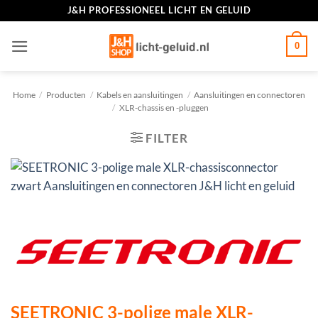
Ga
J&H PROFESSIONEEL LICHT EN GELUID
naar
inhoud
0
Home
/
Producten
/
Kabels en aansluitingen
/
Aansluitingen en connectoren
/
XLR-chassis en -pluggen
FILTER
SEETRONIC 3-polige male XLR-