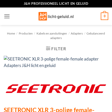
Ga
J&H PROFESSIONEEL LICHT EN GELUID
naar
inhoud
0
Home
/
Producten
/
Kabels en aansluitingen
/
Adapters
/
Gebalanceerd
adapters
FILTER
SEETRONIC XLR 3-polige female-