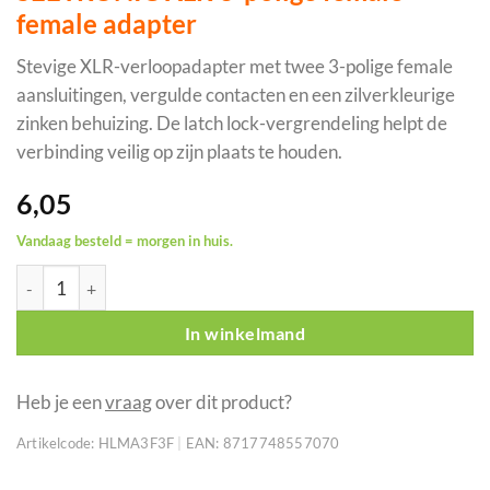
female adapter
Stevige XLR-verloopadapter met twee 3-polige female
aansluitingen, vergulde contacten en een zilverkleurige
zinken behuizing. De latch lock-vergrendeling helpt de
verbinding veilig op zijn plaats te houden.
6,05
Vandaag besteld = morgen in huis.
SEETRONIC XLR 3-polige female-female adapter aantal
In winkelmand
Heb je een
vraag
over dit product?
Artikelcode:
HLMA3F3F
|
EAN:
8717748557070