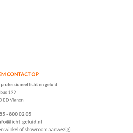
EM CONTACT OP
professioneel licht en geluid
tbus 199
0 ED Vianen
085 - 800 02 05
info@licht-geluid.nl
en winkel of showroom aanwezig)