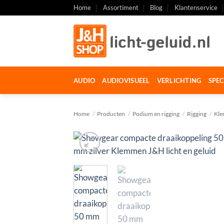
Ga
Home
Assortiment
Blog
Klantenservice
naar
inhoud
AUDIO
AUDIOVISUEEL
VERLICHTING
SPEC
Home
/
Producten
/
Podium en rigging
/
Rigging
/
Kl