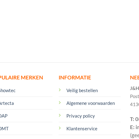
PULAIRE MERKEN
INFORMATIE
NE
J&H 
Showtec
Veilig bestellen
Pos
Artecta
Algemene voorwaarden
413
DAP
Privacy policy
T: 
E: 
DMT
Klantenservice
(ge