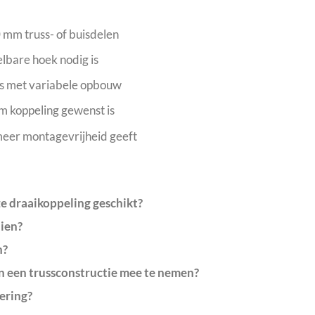
mm truss- of buisdelen
elbare hoek nodig is
es met variabele opbouw
um koppeling gewenst is
meer montagevrijheid geeft
ze draaikoppeling geschikt?
aien?
n?
in een trussconstructie mee te nemen?
cering?