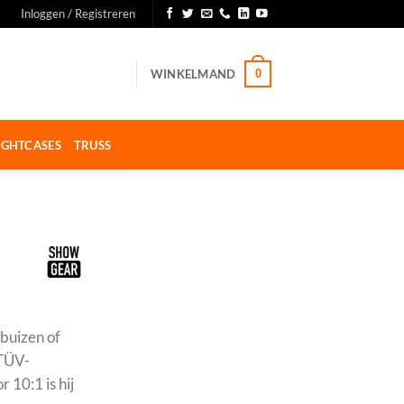
Inloggen / Registreren
WINKELMAND
0
IGHTCASES
TRUSS
buizen of
 TÜV-
 10:1 is hij