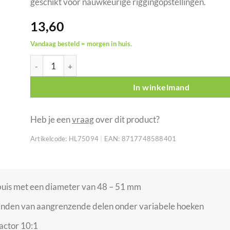
geschikt voor nauwkeurige riggingopstellingen.
13,60
Vandaag besteld = morgen in huis.
Showgear compacte draaikoppeling 50 mm zilver aantal
In winkelmand
Heb je een
vraag
over dit product?
Artikelcode:
HL75094
|
EAN:
8717748588401
 buis met een diameter van 48 – 51 mm
inden van aangrenzende delen onder variabele hoeken
factor 10:1