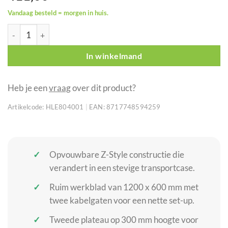
Vandaag besteld = morgen in huis.
Showgear draagbare Z-Style tafel-flightcase zwart aantal
In winkelmand
Heb je een
vraag
over dit product?
Artikelcode:
HLE804001
|
EAN:
8717748594259
Opvouwbare Z-Style constructie die
verandert in een stevige transportcase.
Ruim werkblad van 1200 x 600 mm met
twee kabelgaten voor een nette set-up.
Tweede plateau op 300 mm hoogte voor