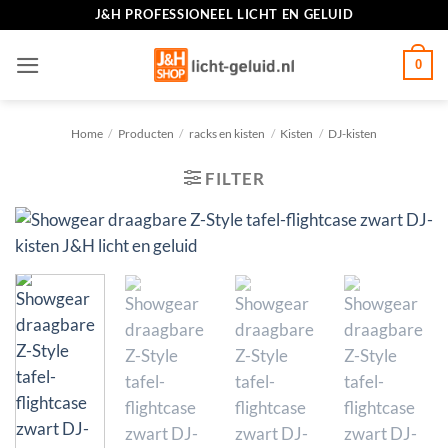
Ga
J&H PROFESSIONEEL LICHT EN GELUID
naar
inhoud
0
Home
/
Producten
/
racks en kisten
/
Kisten
/
DJ-kisten
FILTER