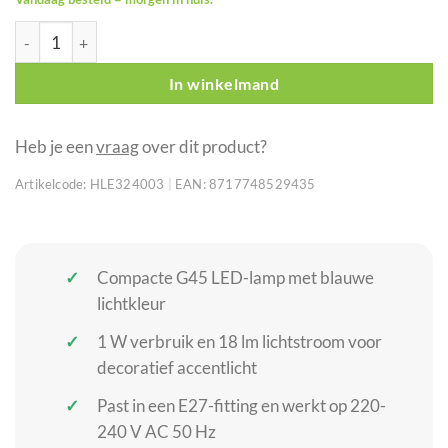
Showgear G45 LED-lamp E27 blauw 1 W aantal
In winkelmand
Heb je een
vraag
over dit product?
Artikelcode:
HLE324003
|
EAN:
8717748529435
Compacte G45 LED-lamp met blauwe
lichtkleur
1 W verbruik en 18 lm lichtstroom voor
decoratief accentlicht
Past in een E27-fitting en werkt op 220-
240 V AC 50 Hz