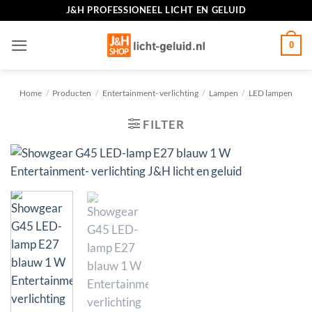
Ga
J&H PROFESSIONEEL LICHT EN GELUID
naar
inhoud
0
Home
/
Producten
/
Entertainment- verlichting
/
Lampen
/
LED lampen
FILTER