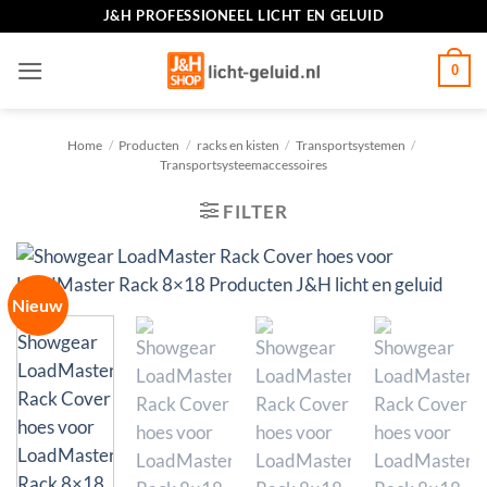
Ga
J&H PROFESSIONEEL LICHT EN GELUID
naar
inhoud
0
Home
/
Producten
/
racks en kisten
/
Transportsystemen
/
Transportsysteemaccessoires
FILTER
Nieuw