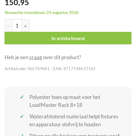
150,95
Verwachte leverdatum: 24 augustus 2026
Showgear LoadMaster Rack Cover hoes voor LoadMaster Rack 
In winkelmand
Heb je een
vraag
over dit product?
Artikelcode:
HLE709061
|
EAN:
8717748627162
Polyester hoes op maat voor het
LoadMaster Rack 8×18
Waterafstotend materiaal helpt fixtures
en apparatuur stofvrij te houden
Ritsen op alle hoeken voor toegang vanaf