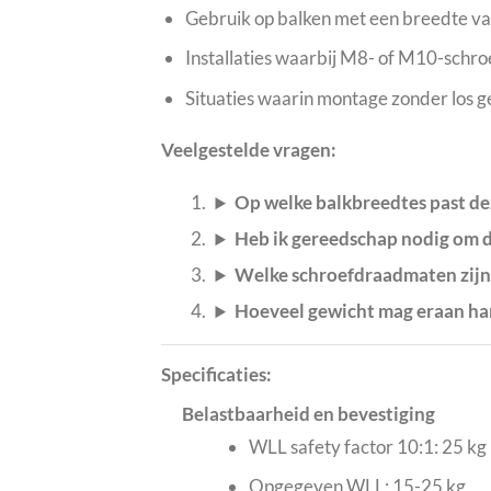
Gebruik op balken met een breedte v
Installaties waarbij M8- of M10-schr
Situaties waarin montage zonder los g
Veelgestelde vragen:
Op welke balkbreedtes past de
Heb ik gereedschap nodig om d
Welke schroefdraadmaten zijn
Hoeveel gewicht mag eraan h
Specificaties:
Belastbaarheid en bevestiging
WLL safety factor 10:1: 25 kg
Opgegeven WLL: 15-25 kg