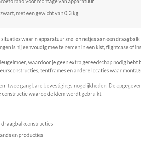
roefdraad voor montage van apparatuur
 zwart, met een gewicht van 0,3 kg
situaties waarin apparatuur snel en netjes aan een draagbal
en is hij eenvoudig mee te nemen in een kist, flightcase of ins
eugelmoer, waardoor je geen extra gereedschap nodig hebt bij
 beursconstructies, tentframes en andere locaties waar montage
m twee gangbare bevestigingsmogelijkheden. De opgegeven w
 constructie waarop de klem wordt gebruikt.
 draagbalkconstructies
tands en producties