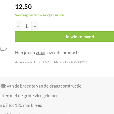
12,50
Vandaag besteld = morgen in huis.
Showgear Mini-tentklem MKII zwart aantal
In winkelmand
Heb je een
vraag
over dit product?
Artikelcode:
HL75169
|
EAN:
8717748588227
lijk van de breedte van de draagconstructie
etten met de grote vleugelmoer
an 67 tot 120 mm breed