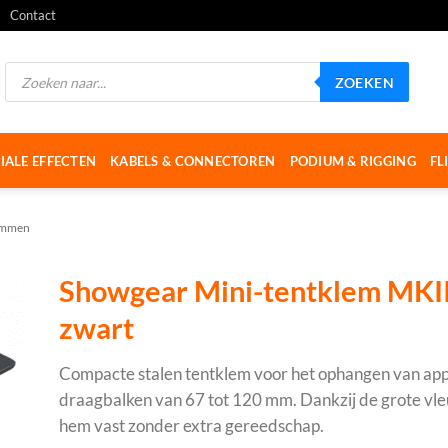
Contact
Producten
ZOEKEN
zoeken
IALE EFFECTEN
KABELS & CONNECTOREN
PODIUM & RIGGING
FL
emmen
Showgear Mini-tentklem MKI
zwart
Compacte stalen tentklem voor het ophangen van ap
draagbalken van 67 tot 120 mm. Dankzij de grote vle
hem vast zonder extra gereedschap.