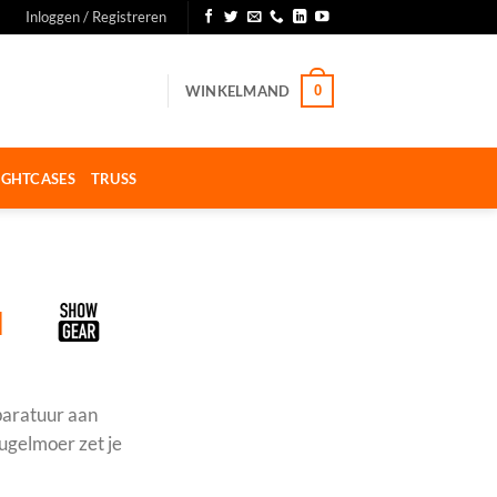
Inloggen / Registreren
WINKELMAND
0
IGHTCASES
TRUSS
I
paratuur aan
ugelmoer zet je