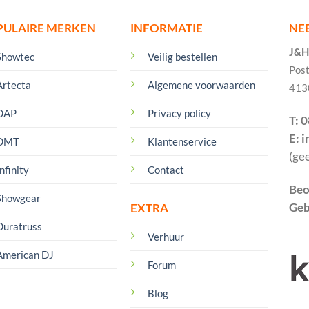
PULAIRE MERKEN
INFORMATIE
NE
J&H 
Showtec
Veilig bestellen
Pos
Artecta
Algemene voorwaarden
413
DAP
Privacy policy
T: 
E: 
DMT
Klantenservice
(ge
nfinity
Contact
Beo
Showgear
Geb
EXTRA
Duratruss
Verhuur
American DJ
Forum
Blog