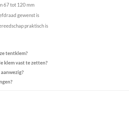
an 67 tot 120 mm
oefdraad gewenst is
ereedschap praktisch is
ze tentklem?
e klem vast te zetten?
 aanwezig?
angen?