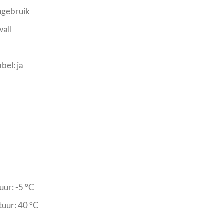
ngebruik
wall
bel: ja
ur: -5 °C
uur: 40 °C