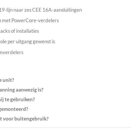
19-lijn naar zes CEE 16A-aansluitingen
en met PowerCore-verdelers
cks of installaties
ole per uitgang gewenst is
omverdelers
e unit?
panning aanwezig is?
ij te gebruiken?
 gemonteerd?
kt voor buitengebruik?