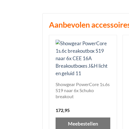
Aanbevolen accessoire
Showgear PowerCore 1s.6s
S19 naar 6x Schuko
breakout
172,95
Meebestellen