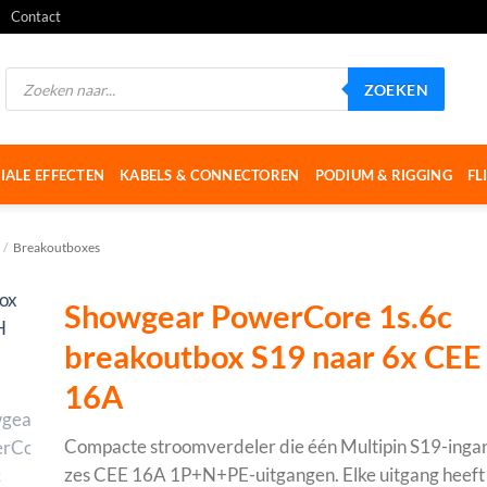
Contact
Producten
ZOEKEN
zoeken
IALE EFFECTEN
KABELS & CONNECTOREN
PODIUM & RIGGING
FL
/
Breakoutboxes
Showgear PowerCore 1s.6c
breakoutbox S19 naar 6x CEE
16A
Compacte stroomverdeler die één Multipin S19-ingang
zes CEE 16A 1P+N+PE-uitgangen. Elke uitgang heeft