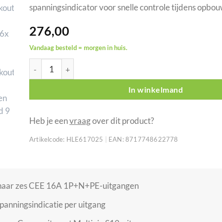
spanningsindicator voor snelle controle tijdens opbou
276,00
Vandaag besteld = morgen in huis.
Showgear PowerCore 1s.6c breakoutbox S19 naar 6x CEE
In winkelmand
Heb je een
vraag
over dit product?
Artikelcode:
HLE617025
|
EAN:
8717748622778
 naar zes CEE 16A 1P+N+PE-uitgangen
anningsindicatie per uitgang