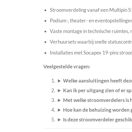
Stroomverdeling vanaf een Multipin S
Podium-, theater- en eventopstelling
Vaste montage in technische ruimtes, ra
Verhuursets waarbij snelle statuscontr
Installaties met Socapex 19-pins stro
Veelgestelde vragen:
Welke aansluitingen heeft dez
Kan ik per uitgang zien of er s
Met welke stroomverdelers is h
Hoe kan de behuizing worden
Is deze stroomverdeler geschi