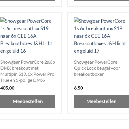
Showgear PowerCore 2s.6p
Showgear PowerCore
DMX breakout met
Quick Lock beugel voor
Multipin S19, 6x Power Pro
breakoutboxen
True en 5-polige DMX-
splitter
405,00
6,50
Meebestellen
Meebestellen