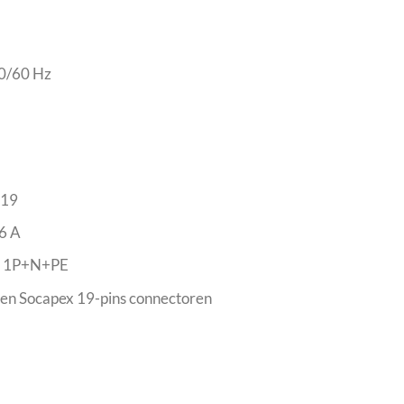
50/60 Hz
S19
6 A
6A 1P+N+PE
 en Socapex 19-pins connectoren