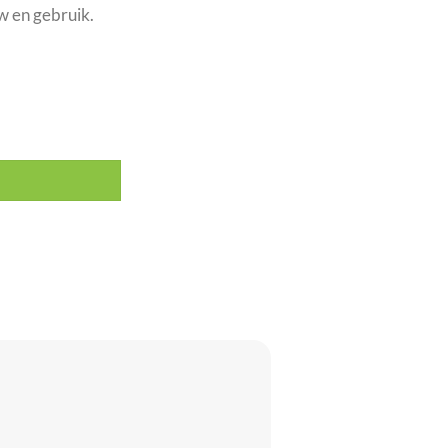
w en gebruik.
 16A aantal