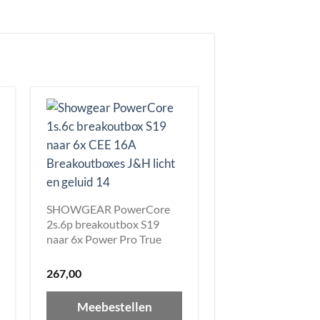
SHOWGEAR PowerCore
2s.6p breakoutbox S19
naar 6x Power Pro True
267,00
Meebestellen