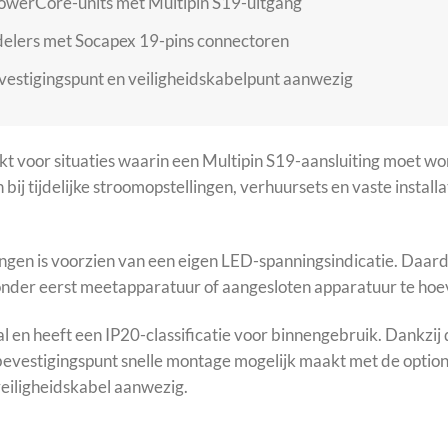
owerCore-units met Multipin S19-uitgang
elers met Socapex 19-pins connectoren
estigingspunt en veiligheidskabelpunt aanwezig
 voor situaties waarin een Multipin S19-aansluiting moet wo
 bij tijdelijke stroomopstellingen, verhuursets en vaste install
n is voorzien van een eigen LED-spanningsindicatie. Daardoo
zonder eerst meetapparatuur of aangesloten apparatuur te hoe
l en heeft een IP20-classificatie voor binnengebruik. Dankzij
k-bevestigingspunt snelle montage mogelijk maakt met de opti
veiligheidskabel aanwezig.