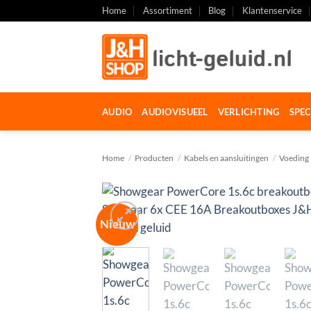
Ga
Home
Assortiment
Blog
Klantenservice
naar
inhoud
AUDIO
AUDIOVISUEEL
VERLICHTING
SPEC
Home
/
Producten
/
Kabels en aansluitingen
/
Voeding
Nieuw