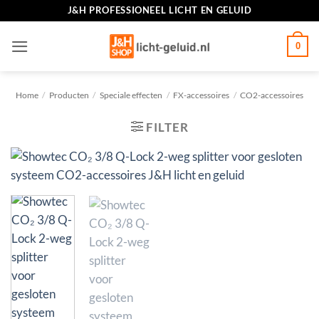
Ga
J&H PROFESSIONEEL LICHT EN GELUID
naar
inhoud
0
Home
/
Producten
/
Speciale effecten
/
FX-accessoires
/
CO2-accessoires
FILTER