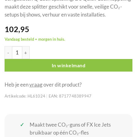
maakt deze splitter geschikt voor snelle, veilige CO₂-
setups bij shows, verhuur en vaste installaties.
102,95
Vandaag besteld = morgen in huis.
Showtec CO₂ 3/8 Q-Lock 2-weg splitter voor gesloten systeem 
In winkelmand
Heb je een
vraag
over dit product?
Artikelcode:
HL61024
|
EAN:
8717748389947
Maakt twee CO₂-guns of FX Ice Jets
bruikbaar op één CO₂-fles