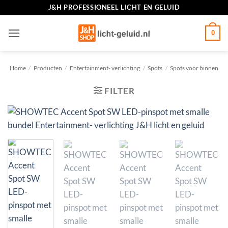
Ga
J&H PROFESSIONEEL LICHT EN GELUID
naar
inhoud
0
Home
/
Producten
/
Entertainment- verlichting
/
Spots
/
Spots voor binnen
FILTER