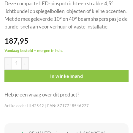
Deze compacte LED-pinspot richt een strakke 4,5°
lichtbundel op spiegelbollen, objecten of kleine accenten.
Met de meegeleverde 10° en 40° beam shapers pas je de
bundel snel aan voor verhuur of vaste installatie.
187,95
Vandaag besteld = morgen in huis.
SHOWTEC Accent Spot SW LED-pinspot met smalle bundel aant
In winkelmand
Heb je een
vraag
over dit product?
Artikelcode:
HL42542
|
EAN:
8717748546227