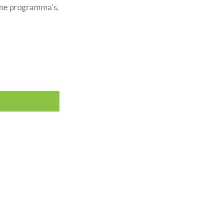
one programma’s,
ms, UV en RG-laser aantal