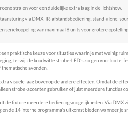
oene stralen voor een duidelijke extra laag in de lichtshow.
aansturing via DMX, IR-afstandsbediening, stand-alone, soun
 seriekoppeling van maximaal 8 units voor grotere opstellin
t een praktische keuze voor situaties waarin je met weinig ruim
ing, terwijl de koudwitte strobe-LED’s zorgen voor korte, f
of thematische avonden.
xtra visuele laag bovenop de andere effecten. Omdat de effect
alleen strobe-accenten gebruiken of juist meerdere functies c
biedt de fixture meerdere bedieningsmogelijkheden. Via DMX zi
ing en de 14 interne programma’s uitkomst bieden wanneer je 