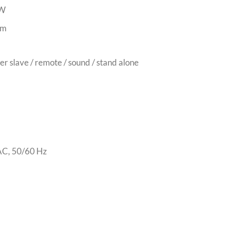
mW
nm
r slave / remote / sound / stand alone
AC, 50/60 Hz