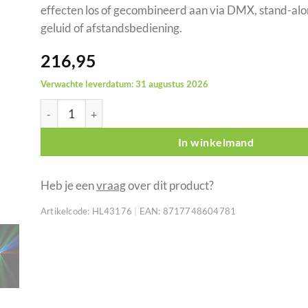
effecten los of gecombineerd aan via DMX, stand-al
geluid of afstandsbediening.
216,95
Verwachte leverdatum: 31 augustus 2026
Showtec Dynamica Compact 4-in-1 effect met RGBWA-bea
In winkelmand
Heb je een
vraag
over dit product?
Artikelcode:
HL43176
|
EAN:
8717748604781