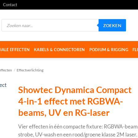
Contact
Producten
ZOEKEN
zoeken
IALE EFFECTEN
KABELS & CONNECTOREN
PODIUM & RIGGING
FL
effecten
/
Effectverlichting
Showtec Dynamica Compact
4-in-1 effect met RGBWA-
beams, UV en RG-laser
Vier effecten in één compacte fixture: RGBWA-beam
strobe, UV-wash en een rood/groene klasse 2M laser. 