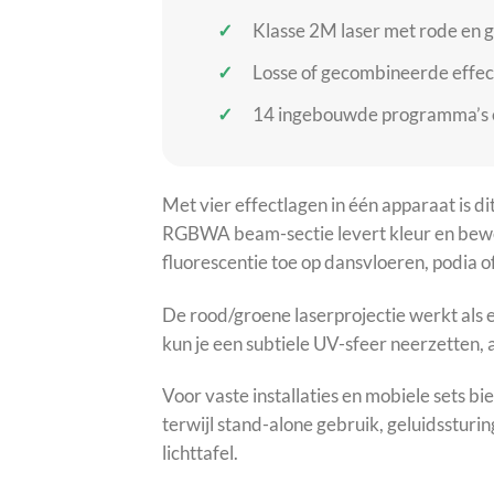
Klasse 2M laser met rode en gr
Losse of gecombineerde effect
14 ingebouwde programma’s en
Met vier effectlagen in één apparaat is di
RGBWA beam-sectie levert kleur en beweg
fluorescentie toe op dansvloeren, podia 
De rood/groene laserprojectie werkt als e
kun je een subtiele UV-sfeer neerzetten, 
Voor vaste installaties en mobiele sets 
terwijl stand-alone gebruik, geluidsstur
lichttafel.