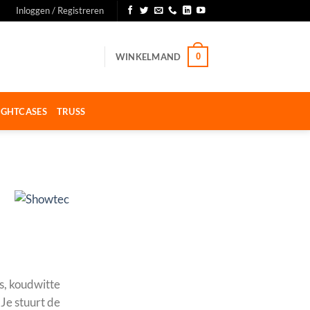
Inloggen / Registreren
WINKELMAND
0
IGHTCASES
TRUSS
s, koudwitte
Je stuurt de