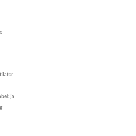
el
tilator
bel: ja
og