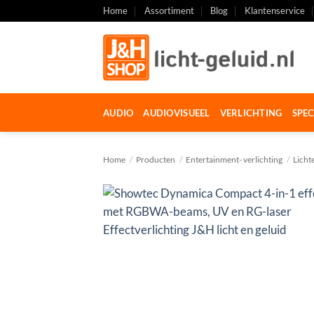
Ga
Home
Assortiment
Blog
Klantenservice
naar
inhoud
AUDIO
AUDIOVISUEEL
VERLICHTING
SPEC
Home
/
Producten
/
Entertainment- verlichting
/
Licht