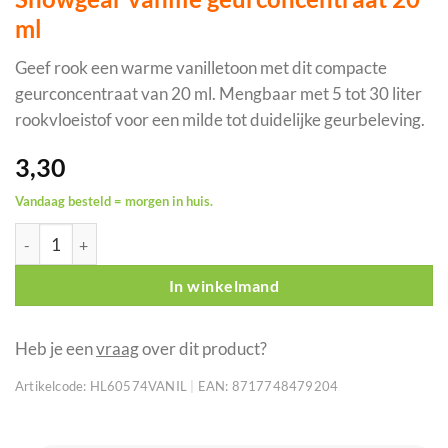
ml
Geef rook een warme vanilletoon met dit compacte
geurconcentraat van 20 ml. Mengbaar met 5 tot 30 liter
rookvloeistof voor een milde tot duidelijke geurbeleving.
3,30
Vandaag besteld = morgen in huis.
Showgear vanille geurconcentraat 20 ml aantal
In winkelmand
Heb je een
vraag
over dit product?
Artikelcode:
HL60574VANIL
|
EAN:
8717748479204