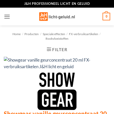
Ga
J&H PROFESSIONEEL LICHT EN GELUID
naar
inhoud
0
Home
/
Producten
/
Speciale effecten
/
FX-verbruiksartikelen
/
Rookvloeistoffen
FILTER
Showgear vanille geurconcentraat 20