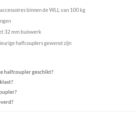
maccessoires binnen de WLL van 100 kg
ingen
met 32 mm buiswerk
eurige halfcouplers gewenst zijn
e halfcoupler geschikt?
klast?
oupler?
everd?