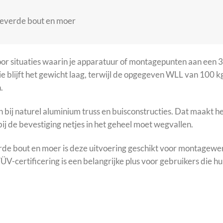
everde bout en moer
r situaties waarin je apparatuur of montagepunten aan een 32
e blijft het gewicht laag, terwijl de opgegeven WLL van 100 k
.
n bij naturel aluminium truss en buisconstructies. Dat maakt 
rbij de bevestiging netjes in het geheel moet wegvallen.
e bout en moer is deze uitvoering geschikt voor montagewer
ÜV-certificering is een belangrijke plus voor gebruikers die h