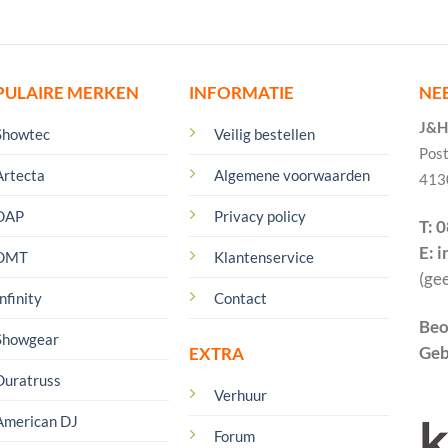
PULAIRE MERKEN
INFORMATIE
NE
J&H 
Showtec
Veilig bestellen
Pos
Artecta
Algemene voorwaarden
413
DAP
Privacy policy
T: 
E: 
DMT
Klantenservice
(ge
nfinity
Contact
Beo
Showgear
Geb
EXTRA
Duratruss
Verhuur
American DJ
Forum