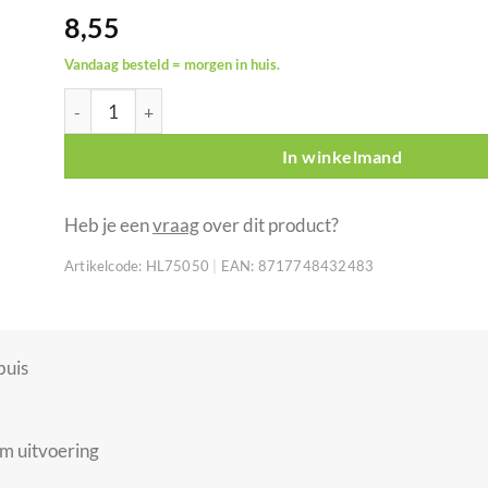
8,55
Vandaag besteld = morgen in huis.
SHOWGEAR 32 mm halfcoupler zilver aantal
In winkelmand
Heb je een
vraag
over dit product?
Artikelcode:
HL75050
|
EAN:
8717748432483
buis
m uitvoering