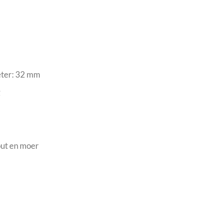
eter: 32 mm
g
ut en moer