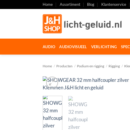
Ga
Home
Assortiment
Blog
Klantenservice
naar
inhoud
AUDIO
AUDIOVISUEEL
VERLICHTING
SPEC
Home
/
Producten
/
Podium en rigging
/
Rigging
/
Kl